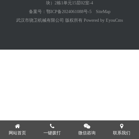
块）2栋1单元15层02室-4
备案号：
鄂ICP备2024061088号-5
SiteMap
武汉市骁卫机械有限公司 版权所有
Powered by EyouCms
网站首页
一键拨打
微信咨询
联系我们