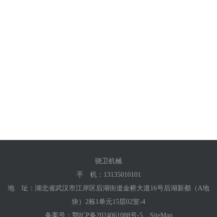
骁卫机械
手 机：
13135010101
地 址：湖北省武汉市江岸区后湖街道金桥大道16号后湖新都（A地
块）2栋1单元15层02室-4
备案号：
鄂ICP备2024061088号-5
SiteMap