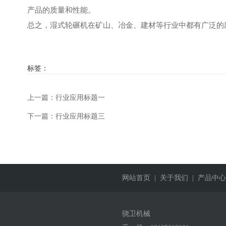
产品的质量和性能。
总之，湿式轮碾机在矿山、冶金、建材等行业中都有广泛的
标签：
上一篇：行业应用标题一
下一篇：行业应用标题三
网站首页
| 关于我们
| 产品中心
骁卫机械