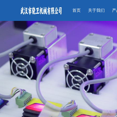
首页
关于我们
产