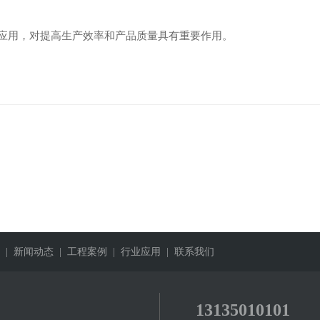
应用，对提高生产效率和产品质量具有重要作用。
| 新闻动态
| 工程案例
| 行业应用
| 联系我们
13135010101